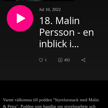
Jul 10, 2022
18. Malin
Persson - en
inblick i
styrelsearbete
1
492
i börsbolag i
Sverige och
andra länder
Varmt välkomna till podden "Styrelsesnack med Malin
& Petra". Podden som handlar om styrelsearbete och